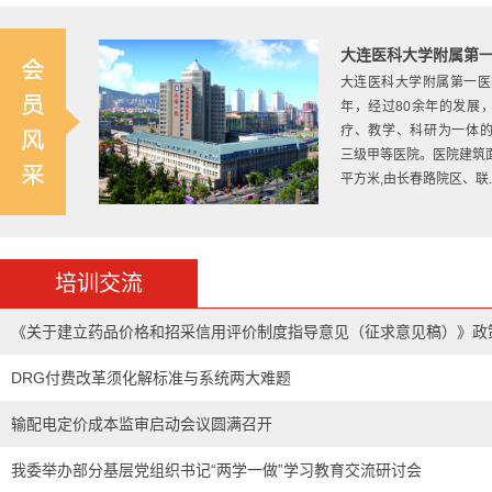
大连医科大学附属第
大连医科大学附属第一医院
年，经过80余年的发展
疗、教学、科研为一体
三级甲等医院。医院建筑面积3
平方米,由长春路院区、联...
东北大学
东北大学始建于1923年
培训交流
爱国主义光荣传统的大学。
1937年1月，著名爱国
《关于建立药品价格和招采信用评价制度指导意见（征求意见稿）》政
任校长。“九•一八”事变
迫先后迁徙北平、开...[
更
读
DRG付费改革须化解标准与系统两大难题
输配电定价成本监审启动会议圆满召开
我委举办部分基层党组织书记“两学一做”学习教育交流研讨会