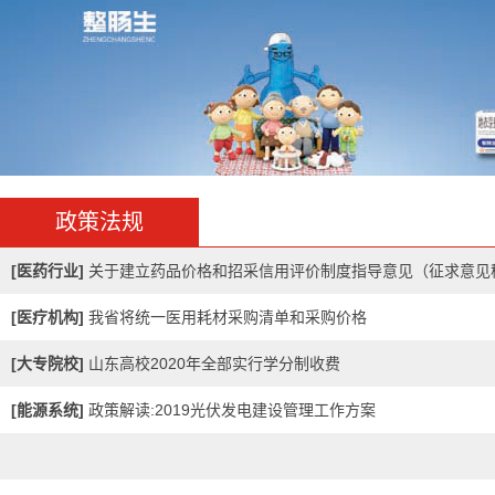
大连医科大学附属第
大连医科大学附属第一医院
政策法规
年，经过80余年的发展
疗、教学、科研为一体
[
医药行业
]
关于建立药品价格和招采信用评价制度指导意见（征求意见
三级甲等医院。医院建筑面积3
平方米,由长春路院区、联...
意见...
[
医疗机构
]
我省将统一医用耗材采购清单和采购价格
东北大学
[
大专院校
]
山东高校2020年全部实行学分制收费
东北大学始建于1923年
[
能源系统
]
政策解读:2019光伏发电建设管理工作方案
爱国主义光荣传统的大学。
1937年1月，著名爱国
任校长。“九•一八”事变
迫先后迁徙北平、开...[
更