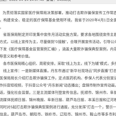
贯彻落实国家医疗保障局决策部署，推动打击欺诈骗保宣传工作常态
，构建安全、稳定的医疗保障基金使用环境，我省于
2020
年
4
月
1
日全
。
省医保局制定并印发集中宣传月活动实施方案，要求各地围绕宣传主
方式，以线上宣传为主，尽量做到
“0
接触
”，合理开展宣传活动，引导公
下发《医疗保障基金监管案例汇编》，涵盖大量欺诈骗保典型案例，内
导意义和参考价值。
各市医保局精心组织、周密安排，采取
“线上为主，线下为辅”模式，
线上宣传：一是新媒体直播。丹东市通过
“新华社现场云”同步直播“
医保局局长介绍打击欺诈骗保工作，定点医药机构、参保人代表分别宣读
作抖音短视频，于抖音公众号
“丹东新闻”动态播出；盘锦市制作宣传动
话，强化社会监督。三是主流媒体刊登宣传信息。抚顺市、锦州市、阜
流媒体抚顺日报、锦州晚报、阜新日报、葫芦岛日报、本溪日报和辽河
同时对5
起打击欺诈骗保典型案例进行通报，充分发挥
“打击一个，警示
信息。葫芦岛市、朝阳市、铁岭市、辽阳市、锦州市、鞍山市等多市