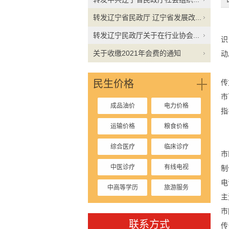
转发辽宁省民政厅 辽宁省发展改...
为
转发辽宁民政厅关于在行业协会...
识
关于收缴2021年会费的通知
动
民生价格
传
市
成品油价
电力价格
指
运输价格
粮食价格
综合医疗
临床诊疗
市
中医诊疗
有线电视
制
电
中高等学历
旅游服务
主
停车收费
市
联系方式
传