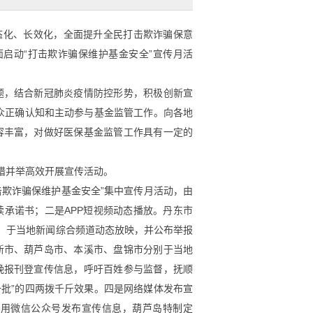
化、长效化，全面提升全民打击欺诈骗保意
面启动
“打击欺诈骗保维护基金安全”宣传月活
题，结合新冠肺炎疫情防控形势，积极创新宣
众正确认知和主动参与基金监管工作。向各地
容丰富，对做好医保基金监管工作具有一定的
多措并举高效开展宣传活动。
打击欺诈骗保维护基金安全”集中宣传月活动，由
承诺书；二是APP
短视频动态播放。丹东市
画，于当地新闻综合频道动态放映，并公布举报
新市、葫芦岛市、本溪市、盘锦市分别于当地
晚报刊登宣传信息，呼吁百姓参与监督，抚顺
一批”的四两拨千斤效果。四是网络媒体发布宣
利用微信公众号发布宣传信息，葫芦岛特制定