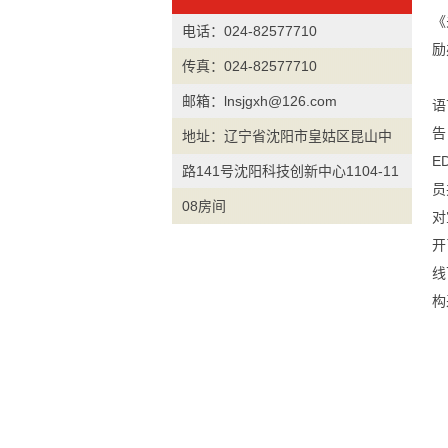
《
电话：024-82577710
励
传真：024-82577710
邮箱：lnsjgxh@126.com
语
告
地址：辽宁省沈阳市皇姑区昆山中
E
路141号沈阳科技创新中心1104-11
员
08房间
对
开
线
构