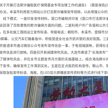
关于开展打击欺诈骗取医疗保障基金专项治理工作的通告》（葫医保告[202
办法。本溪市利用官方网站公示打击欺诈骗保宣传视频，以此增强公众的
线下模式：一是印发宣传材料。营口市编制并印发《营口市打击欺诈
言回答了百姓聚焦的欺诈骗保方面的问题。二是利用户外广告版和公共
，在多处施工围挡设立宣传标语、举报电话；朝阳市、本溪市、盘锦市
D
屏幕、公交汽车灯箱看板中，积极营造全社会齐抓共管的良好氛围。三
并报道本市通过微信公众号发布宣传信息一事，于电视端放映，获得社
宣传信息进行放映。四是召开新闻媒体吹风会。大连市邀请了
“
长海发布
”
了媒体吹风会，并在全市主题宣传月方案的实施基础上，结合海岛群众
下宣传，确保宣传工作落到实处。五是在定点医药机构宣传。鞍山市、
采取张贴宣传标语、海报，在
LED
显示屏播放宣传资料等方式进行线下宣