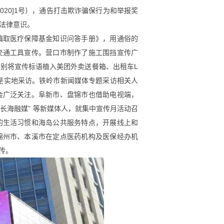
0]1
号），通告打击欺诈骗保行为和举报奖
法律意识。
骗取医疗保障基金知识问答手册》，用通俗的
交通工具宣传。营口市制作了施工围挡宣传广
分别将宣传标语植入美团外卖送餐箱、出租车
L
是实地采访。铁岭市新闻媒体专题采访相关人
会广泛关注。阜新市、盘锦市也借助电视端，
“
长海融媒
”
等新媒体人，就集中宣传月活动召
的生活习惯和海岛公共服务特点，开展线上和
锦州市、本溪市在定点医药机构及医保经办机
传。