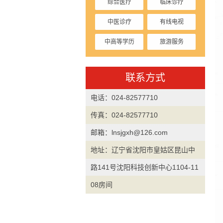
综合医疗
临床诊疗
中医诊疗
有线电视
中高等学历
旅游服务
停车收费
联系方式
电话：024-82577710
传真：024-82577710
邮箱：lnsjgxh@126.com
地址：辽宁省沈阳市皇姑区昆山中
路141号沈阳科技创新中心1104-11
08房间