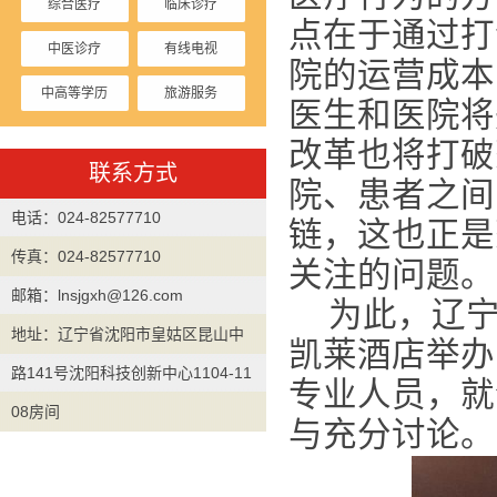
综合医疗
临床诊疗
点在于通过打
中医诊疗
有线电视
院的运营成本
中高等学历
旅游服务
医生和医
院将
停车收费
改革也将打破
联系方式
院、患者之间
电话：024-82577710
链，这也正是
传真：024-82577710
关注的问题。
邮箱：lnsjgxh@126.com
为此，辽宁省
地址：辽宁省沈阳市皇姑区昆山中
凯莱酒店举办了
路141号沈阳科技创新中心1104-11
专业人员，就
08房间
与充分讨论。