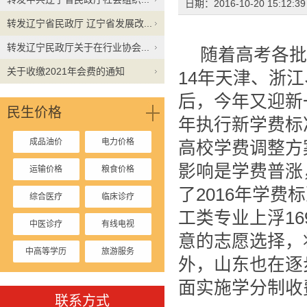
日期：2016-10-20 15:12:
转发辽宁省民政厅 辽宁省发展改...
转发辽宁民政厅关于在行业协会...
随着高考各批
关于收缴2021年会费的通知
14年天津、浙
后，今年又迎新
民生价格
年执行新学费标
成品油价
电力价格
高校学费调整方
影响是学费普涨
运输价格
粮食价格
了2016年学费
综合医疗
临床诊疗
工类专业上浮1
中医诊疗
有线电视
意的志愿选择，
中高等学历
旅游服务
外，山东也在逐
停车收费
面实施学分制收
联系方式