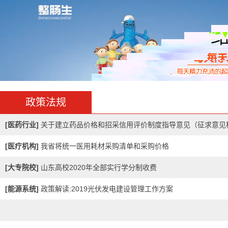
大连医科大学附属第
大连医科大学附属第一医院
政策法规
年，经过80余年的发展
疗、教学、科研为一体
[
医药行业
]
关于建立药品价格和招采信用评价制度指导意见（征求意见
三级甲等医院。医院建筑面积3
平方米,由长春路院区、联...
意见...
[
医疗机构
]
我省将统一医用耗材采购清单和采购价格
东北大学
[
大专院校
]
山东高校2020年全部实行学分制收费
东北大学始建于1923年
[
能源系统
]
政策解读:2019光伏发电建设管理工作方案
爱国主义光荣传统的大学。
1937年1月，著名爱国
任校长。“九•一八”事变
迫先后迁徙北平、开...[
更