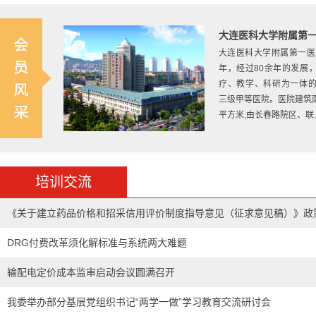
大连医科大学附属第
大连医科大学附属第一医院
年，经过80余年的发展
疗、教学、科研为一体
三级甲等医院。医院建筑面积3
平方米,由长春路院区、联...
东北大学
东北大学始建于1923年
培训交流
爱国主义光荣传统的大学。
1937年1月，著名爱国
《关于建立药品价格和招采信用评价制度指导意见（征求意见稿）》政
任校长。“九•一八”事变
迫先后迁徙北平、开...[
更
读
DRG付费改革须化解标准与系统两大难题
输配电定价成本监审启动会议圆满召开
我委举办部分基层党组织书记“两学一做”学习教育交流研讨会