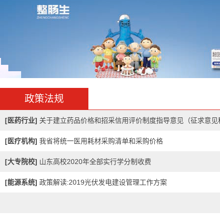
大连医科大学附属第
大连医科大学附属第一医院
政策法规
年，经过80余年的发展
疗、教学、科研为一体
[
医药行业
]
关于建立药品价格和招采信用评价制度指导意见（征求意见
三级甲等医院。医院建筑面积3
平方米,由长春路院区、联...
意见...
[
医疗机构
]
我省将统一医用耗材采购清单和采购价格
东北大学
[
大专院校
]
山东高校2020年全部实行学分制收费
东北大学始建于1923年
[
能源系统
]
政策解读:2019光伏发电建设管理工作方案
爱国主义光荣传统的大学。
1937年1月，著名爱国
任校长。“九•一八”事变
迫先后迁徙北平、开...[
更