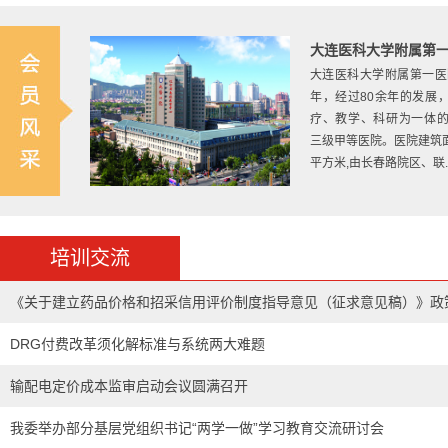
大连医科大学附属第
大连医科大学附属第一医院
年，经过80余年的发展
疗、教学、科研为一体
三级甲等医院。医院建筑面积3
平方米,由长春路院区、联...
东北大学
东北大学始建于1923年
培训交流
爱国主义光荣传统的大学。
1937年1月，著名爱国
《关于建立药品价格和招采信用评价制度指导意见（征求意见稿）》政
任校长。“九•一八”事变
迫先后迁徙北平、开...[
更
读
DRG付费改革须化解标准与系统两大难题
输配电定价成本监审启动会议圆满召开
我委举办部分基层党组织书记“两学一做”学习教育交流研讨会